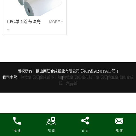
LPG单面涂布珠光
MORE +
合成纸
...
版权所有：昆山两江合成纸业有限公司
苏ICP备2024119617号-1
我司主营：
热敏合成纸
|
合成纸不干胶
|
|
热敏合成纸
|
涂布快干合成纸
|
南亚合成纸
|
合成
纸厂家
|
pp纸
电 话
地 图
首 页
短 信