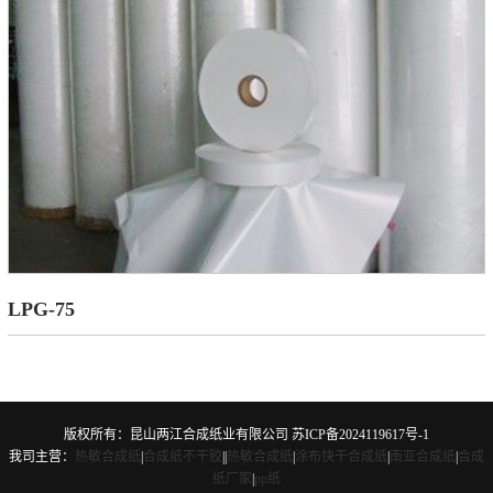
LPG-75
版权所有：昆山两江合成纸业有限公司
苏ICP备2024119617号-1
我司主营：
热敏合成纸
|
合成纸不干胶
|
|
热敏合成纸
|
涂布快干合成纸
|
南亚合成纸
|
合成
纸厂家
|
pp纸