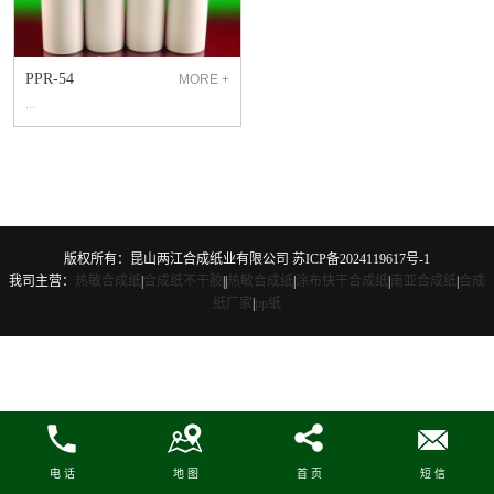
PPR-54
MORE +
...
版权所有：昆山两江合成纸业有限公司
苏ICP备2024119617号-1
我司主营：
热敏合成纸
|
合成纸不干胶
|
|
热敏合成纸
|
涂布快干合成纸
|
南亚合成纸
|
合成
纸厂家
|
pp纸
电 话
地 图
首 页
短 信